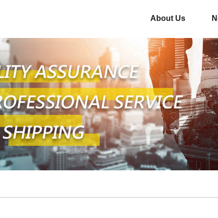
About Us
N