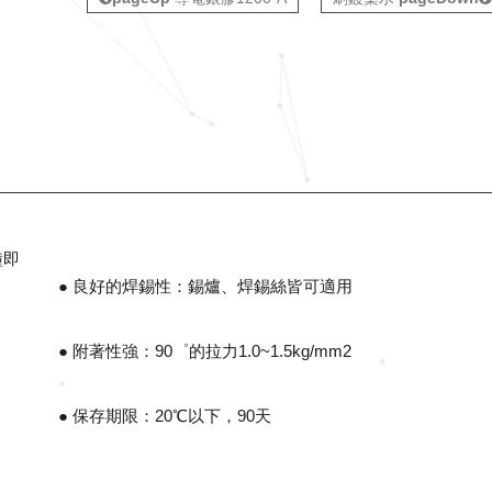
鐘即
● 良好的焊錫性：錫爐、焊錫絲皆可適用
● 附著性強：90゜的拉力1.0~1.5kg/mm2
● 保存期限：20℃以下，90天