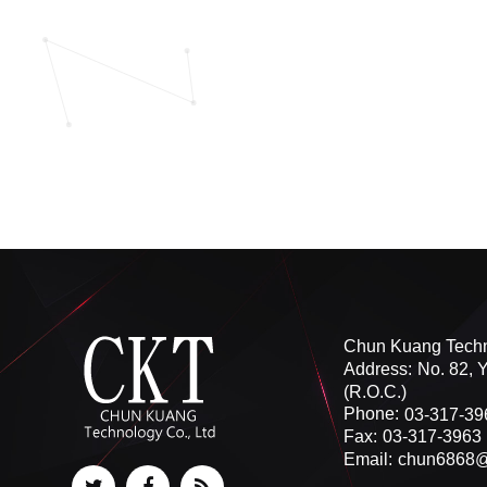
Chun Kuang Techn
Address:
No. 82, 
(R.O.C.)
Phone:
03-317-39
Fax:
03-317-3963
Email:
chun6868@