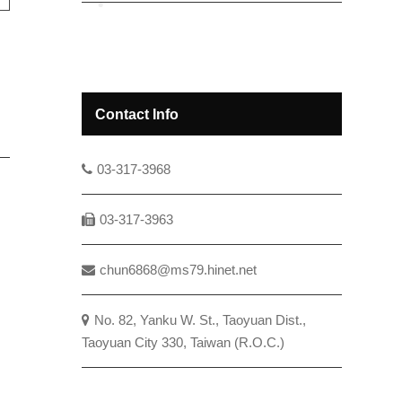
Contact Info
03-317-3968
03-317-3963
chun6868@ms79.hinet.net
No. 82, Yanku W. St., Taoyuan Dist.,
Taoyuan City 330, Taiwan (R.O.C.)