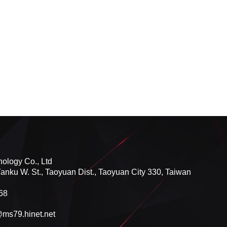
ology Co., Ltd
Yanku W. St., Taoyuan Dist., Taoyuan City 330, Taiwan
68
ms79.hinet.net