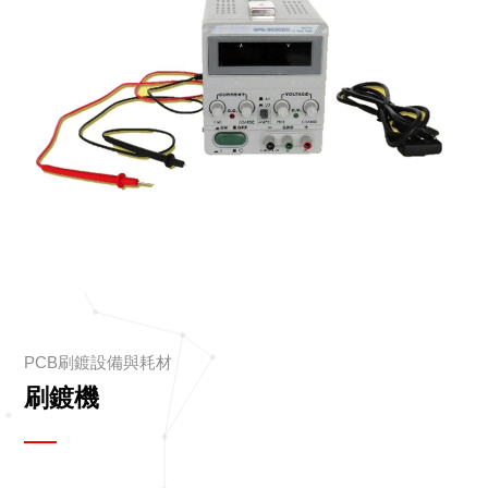
PCB刷鍍設備與耗材
刷鍍機