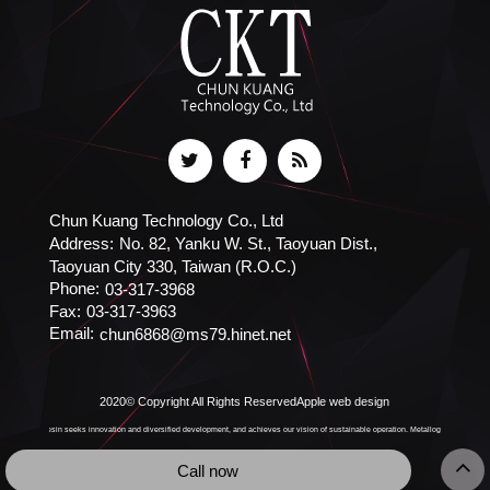
Chun Kuang Technology Co., Ltd
Address:
No. 82, Yanku W. St., Taoyuan Dist.,
Taoyuan City 330, Taiwan (R.O.C.)
Phone:
03-317-3968
Fax:
03-317-3963
Email:
chun6868@ms79.hinet.net
2020© Copyright All Rights Reserved
Apple web design
Acrylic resin seeks innovation and diversified development, and achieves our vision of sustainable operation. Metallographic slice gri
Call now