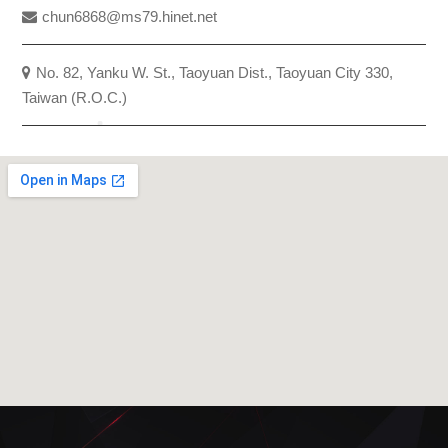
chun6868@ms79.hinet.net
No. 82, Yanku W. St., Taoyuan Dist., Taoyuan City 330,
Taiwan (R.O.C.)